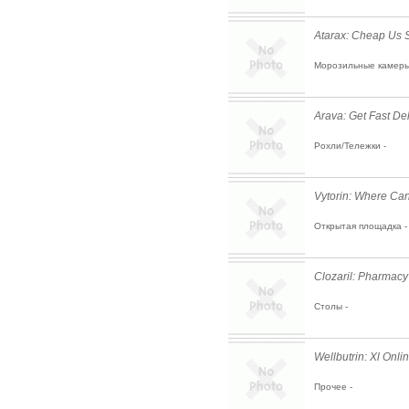
Atarax: Cheap Us 
Морозильные камеры
Arava: Get Fast Del
Рохли/Тележки -
Vytorin: Where Can
Открытая площадка -
Clozaril: Pharmac
Столы -
Wellbutrin: Xl Onl
Прочее -