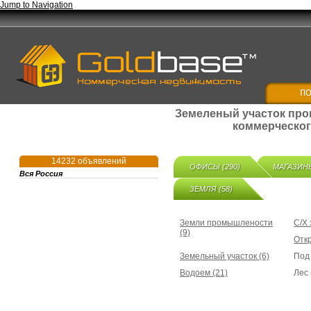
Jump to Navigation
Земеленый участок про
коммерческог
14232 объявлений
ОФИСЫ (290)
МАГАЗИНЫ
Вся Россия
ЗЕМЛЯ (58)
Земли промышлености
С/Х 
(9)
Отк
Земельный участок (6)
Под
Водоем (21)
Лес 