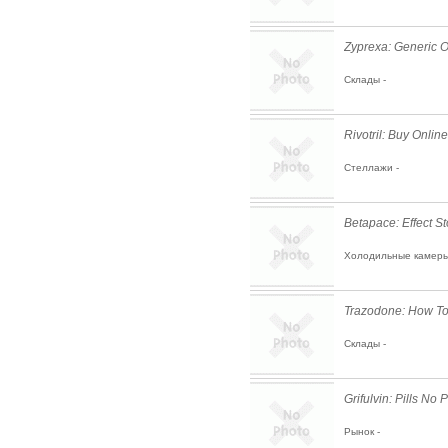
Zyprexa: Generic O
Склады -
Rivotril: Buy Onli
Стеллажи -
Betapace: Effect St
Холодильные камеры
Trazodone: How T
Склады -
Grifulvin: Pills No 
Рынок -