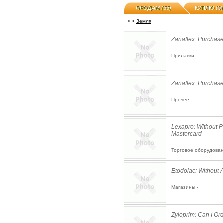
ПРОДАМ (55)
КУПЛЮ (0)
>
>
Земля
Zanaflex: Purchas
Прилавки -
Zanaflex: Purchas
Прочее -
Lexapro: Without P
Mastercard
Торговое оборудован
Etodolac: Without 
Магазины -
Zyloprim: Can I Or