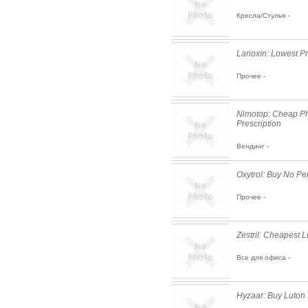
Кресла/Стулья -
Lanoxin: Lowest Pr
Прочее -
Nimotop: Cheap P
Prescription
Вендинг -
Oxytrol: Buy No Per
Прочее -
Zestril: Cheapest L
Все для офиса -
Hyzaar: Buy Luton 