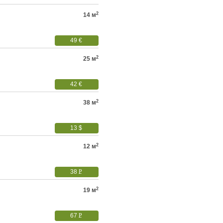
2
14 м
49 €
2
25 м
42 €
2
38 м
13 $
2
12 м
38
P
УБ.
2
19 м
67
P