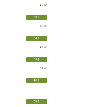
УБ.
2
25 м
68
P
УБ.
2
45 м
54
P
УБ.
2
26 м
49 $
2
52 м
10 €
58 €