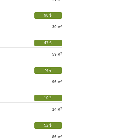
98 $
2
30 м
47 €
2
59 м
74 €
2
96 м
10
P
УБ.
2
14 м
52 $
2
86 м