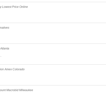
y Lowest Price Online
rnatives
 Atlanta
-
ption Amex Colorado
scount Macrobid Milwaukee