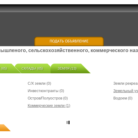
ышленого, сельскохозяйственного, коммерческого на
(65)
СКЛАДЫ (65)
ЗЕМЛЯ (13)
С/Х земли (0)
Земли рекреа
Инвестконтракты (0)
Земельный уча
Остров/Полуостров (0)
Водоем (0)
Коммерческие земли (1)