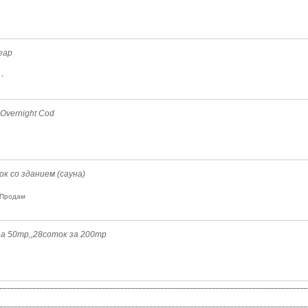
heap
-
 Overnight Cod
к со зданием (сауна)
 Продам
а 50тр,,28соток за 200тр