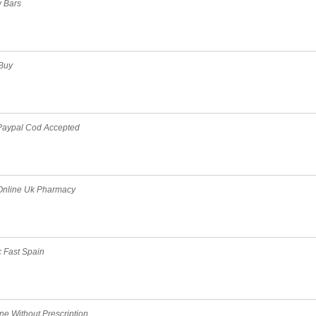
y Bars
Buy
 Paypal Cod Accepted
Online Uk Pharmacy
c Fast Spain
ne Without Prescription