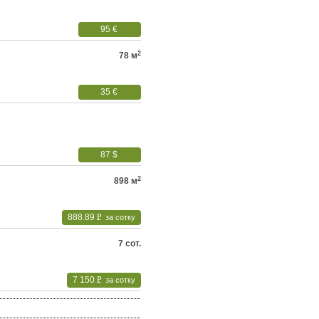
95 €
2
78 м
35 €
87 $
2
898 м
888.89
P
за сотку
УБ.
7 сот.
7 150
P
за сотку
УБ.