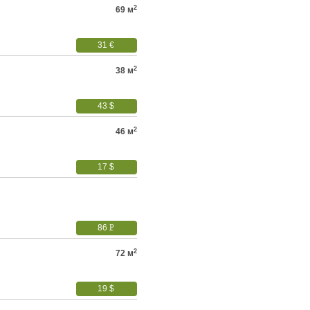
2
69 м
31 €
2
38 м
43 $
2
46 м
17 $
86
P
УБ.
2
72 м
19 $