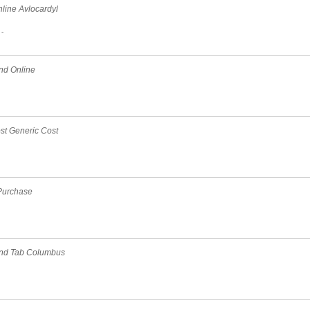
nline Avlocardyl
-
nd Online
st Generic Cost
 Purchase
and Tab Columbus