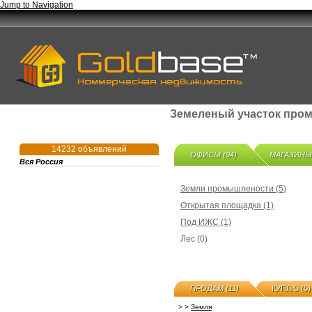
Jump to Navigation
Земеленый участок пром
14232 объявлений
ОФИСЫ (94)
МАГАЗИНЫ 
Вся Россия
Земли промышлености (5)
Открытая площадка (1)
Под ИЖС (1)
Лес (0)
ПРОДАМ (11)
КУПЛЮ (0)
>
>
Земля