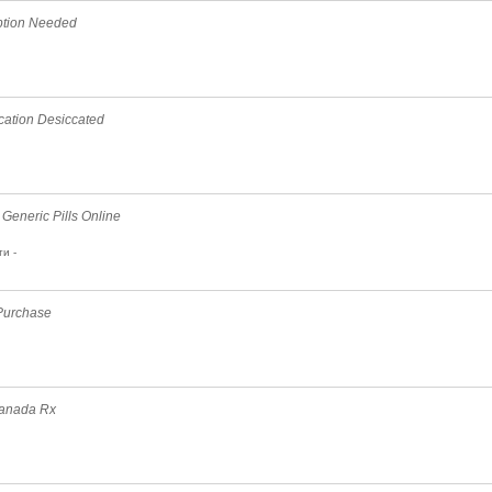
iption Needed
cation Desiccated
Generic Pills Online
и -
 Purchase
Canada Rx