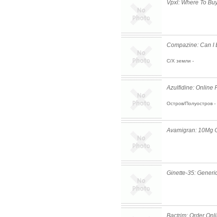
Vpxl: Where To Bu
Compazine: Can I 
С/Х земли -
Azulfidine: Online
Остров/Полуостров -
Avamigran: 10Mg 
Ginette-35: Generi
Bactrim: Order Onli