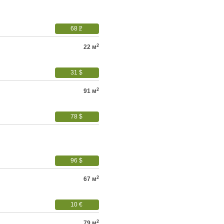
68
P
УБ.
2
22 м
31 $
2
91 м
78 $
96 $
2
67 м
10 €
2
79 м