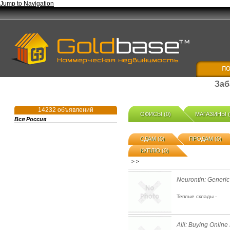
Jump to Navigation
Заб
14232 объявлений
ОФИСЫ (0)
МАГАЗИНЫ (
Вся Россия
СДАМ (0)
ПРОДАМ (0)
КУПЛЮ (0)
>
>
Neurontin: Generic
Теплые склады -
Alli: Buying Online