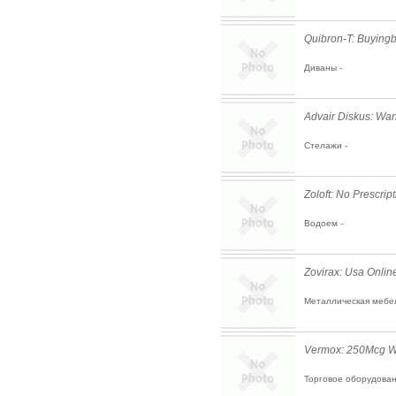
Quibron-T: Buying
Диваны -
Advair Diskus: Wan
Стелажи -
Zoloft: No Prescri
Водоем -
Zovirax: Usa Onli
Металлическая мебел
Vermox: 250Mcg Wo
Торговое оборудован