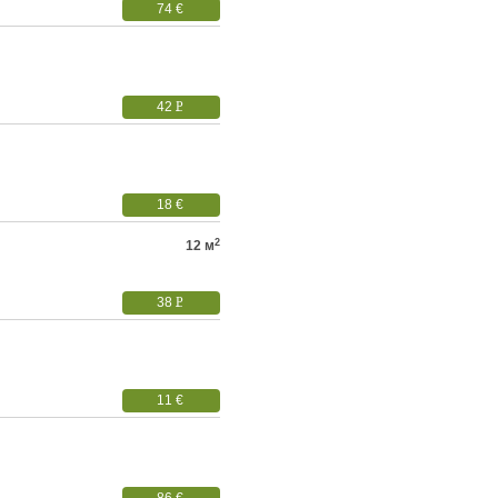
74 €
42
P
УБ.
18 €
2
12 м
38
P
УБ.
11 €