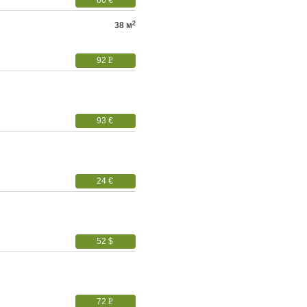
86 €
2
38 м
92
P
УБ.
93 €
24 €
52 $
72
P