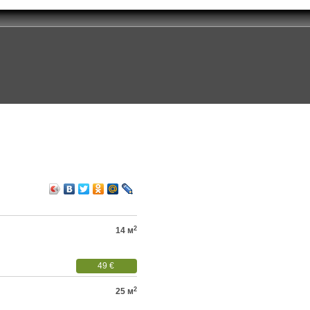
2
14 м
49 €
2
25 м