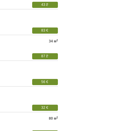
43
P
УБ.
83 €
2
34 м
87
P
УБ.
56 €
32 €
2
80 м