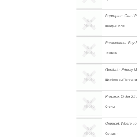
Bupropion: Can I 
Шкафы/Полки -
Paracetamol: Buy B
Техника -
Geriforte: Priority 
Штабелеры/Погрузчик
Precose: Order 25
Столы -
Omnicef: Where To
Склады -