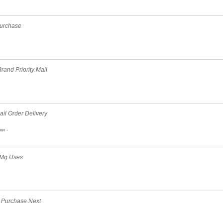
Purchase
rand Priority Mail
Mail Order Delivery
и -
 Mg Uses
 Purchase Next