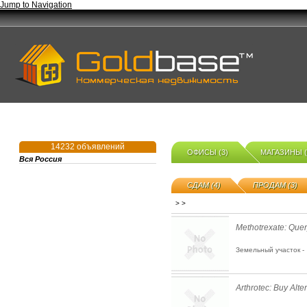
Jump to Navigation
14232 объявлений
ОФИСЫ (3)
МАГАЗИНЫ (
Вся Россия
СДАМ (4)
ПРОДАМ (3)
>
>
Methotrexate: Quer
Земельный участок -
Arthrotec: Buy Alte