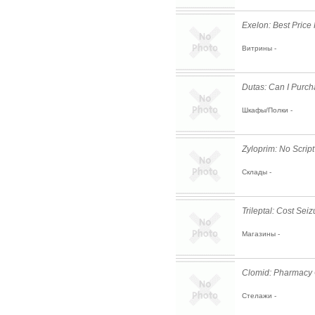
Exelon: Best Price
Витрины -
Dutas: Can I Purc
Шкафы/Полки -
Zyloprim: No Scrip
Склады -
Trileptal: Cost Sei
Магазины -
Clomid: Pharmacy
Стелажи -