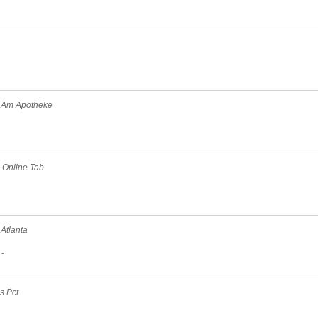
s Am Apotheke
 Online Tab
 Atlanta
-
s Pct