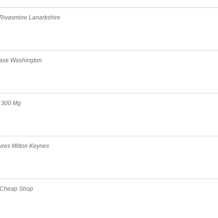
 Rivasmine Lanarkshire
hase Washington
t 300 Mg
zures Milton Keynes
 Cheap Shop