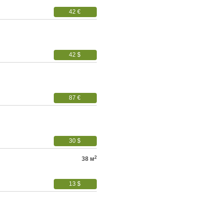
42 €
42 $
87 €
30 $
2
38 м
13 $