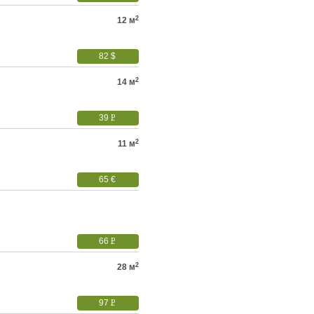
УБ.
2
12 м
82 $
2
14 м
39
P
УБ.
2
11 м
65 €
66
P
УБ.
2
28 м
97
P