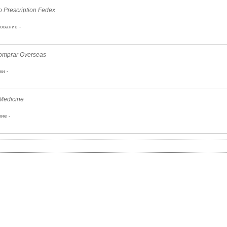
 Prescription Fedex
ование -
Comprar Overseas
и -
 Medicine
ие -