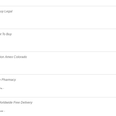
buy Legal
t To Buy
ption Amex Colorado
ne Pharmacy
ь -
rldwide Free Delivery
ие -