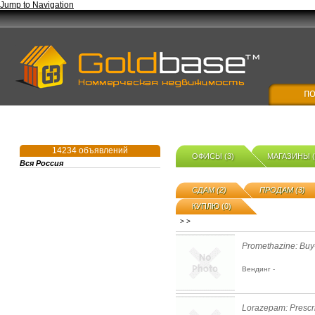
Jump to Navigation
14234 объявлений
ОФИСЫ (3)
МАГАЗИНЫ (
Вся Россия
СДАМ (2)
ПРОДАМ (3)
КУПЛЮ (0)
>
>
Promethazine: Buy
Вендинг -
Lorazepam: Prescri