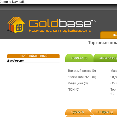
Jump to Navigation
Торговые пом
14232 объявлений
ОФИСЫ (3)
МАГАЗИНЫ (
Вся Россия
Торговый центр (0)
Мага
Киоск/Павильон (0)
Отде
Медицина (0)
Общ
ПСН (0)
Тор
(0)
СДАМ (1)
ПРОДАМ (0)