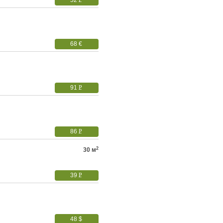
52
P
УБ.
68 €
91
P
УБ.
86
P
УБ.
2
30 м
39
P
УБ.
48 $