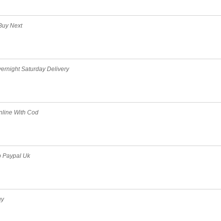
Buy Next
ernight Saturday Delivery
nline With Cod
 Paypal Uk
uy