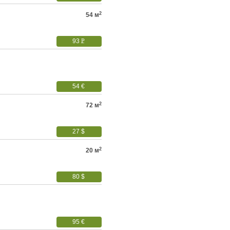
2
54 м
93
P
УБ.
54 €
2
72 м
27 $
2
20 м
80 $
95 €