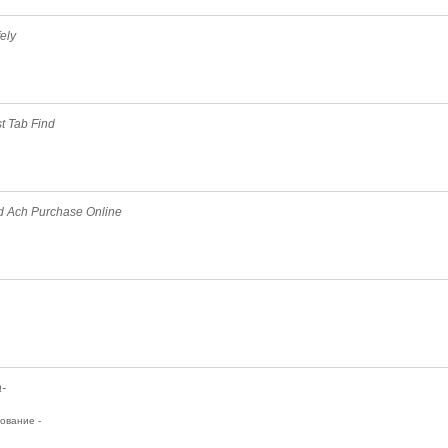
ely
t Tab Find
d Ach Purchase Online
a-
ование -