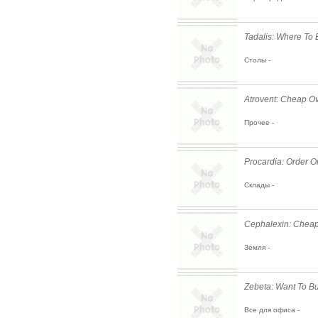
Tadalis: Where To 
Столы -
Atrovent: Cheap Ov
Прочее -
Procardia: Order O
Склады -
Cephalexin: Cheap
Земля -
Zebeta: Want To B
Все для офиса -