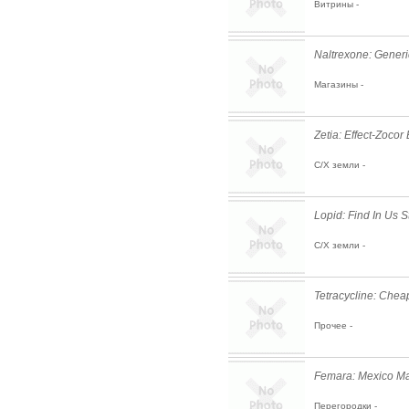
Витрины -
Naltrexone: Generic
Магазины -
Zetia: Effect-Zocor
С/Х земли -
Lopid: Find In Us S
С/Х земли -
Tetracycline: Chea
Прочее -
Femara: Mexico Ma
Перегородки -