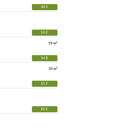
48 €
54
P
УБ.
2
59 м
54 $
2
39 м
52
P
УБ.
65 €