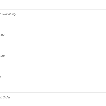
 Availability
 Buy
tore
p
il Order