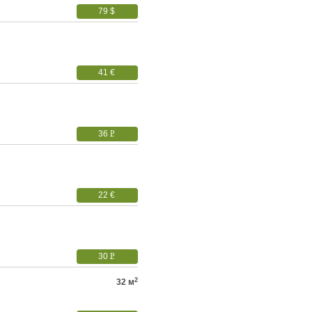
79 $
41 €
36
P
УБ.
22 €
30
P
УБ.
2
32 м