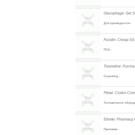
Glucophage: Get St
Для руководителя -
Fucidin: Cheap 5G
ПСН -
Tizanidine: Purcha
Coworking -
Pletal: Costco Cost
Холодильное оборуд
Elimite: Pharmacy 
Прилавки -