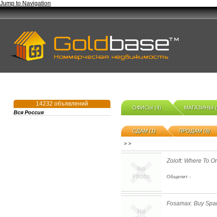
Jump to Navigation
14232 объявлений
ОФИСЫ (4)
МАГАЗИНЫ (
Вся Россия
СДАМ (1)
ПРОДАМ (6)
>
>
Zoloft: Where To O
Общепит -
Fosamax: Buy Spa