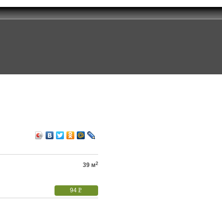
2
39 м
94
P
УБ.