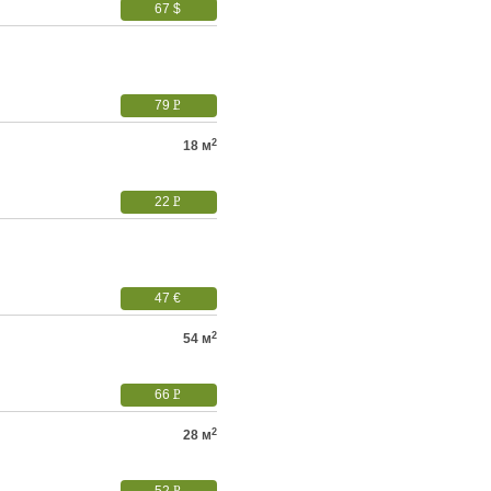
67 $
79
P
УБ.
2
18 м
22
P
УБ.
47 €
2
54 м
66
P
УБ.
2
28 м