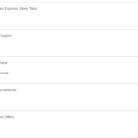
an Express Store Tabs
 Coupon
chase
нение -
acramento
d Offers