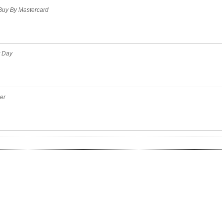
Buy By Mastercard
t Day
er