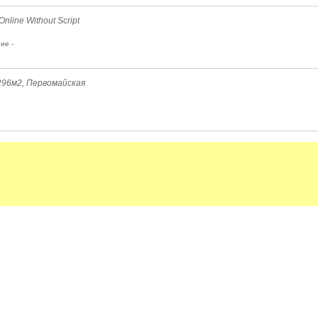
nline Without Script
ие -
296м2, Первомайская