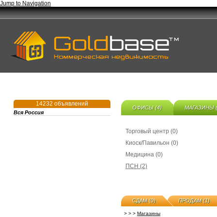
Jump to Navigation
14232 объявлений
ОФИСЫ (4)
МАГАЗИНЫ (
Вся Россия
Торговый центр (0)
Киоск/Павильон (0)
Медицина (0)
ПСН (2)
СДАМ (0)
ПРОДАМ (1)
>
>
>
Магазины